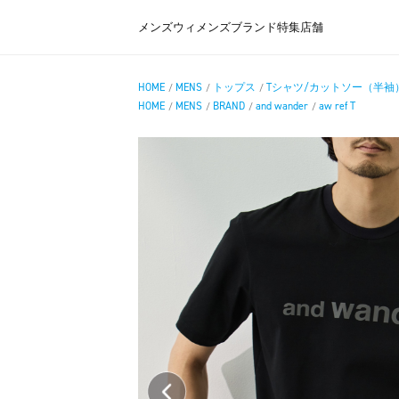
メンズ
ウィメンズ
ブランド
特集
店舗
HOME
MENS
トップス
Tシャツ/カットソー（半袖
/
/
/
HOME
MENS
BRAND
and wander
aw ref T
/
/
/
/