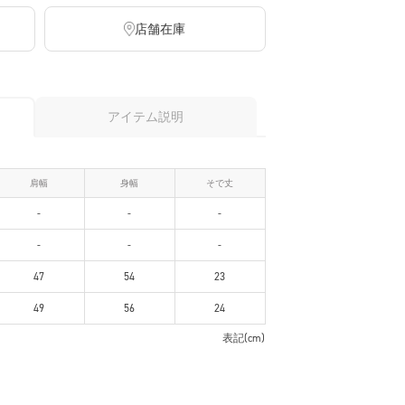
店舗在庫
アイテム説明
肩幅
身幅
そで丈
-
-
-
-
-
-
47
54
23
49
56
24
表記(cm)