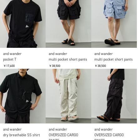
and wander
and wander
and wander
pocket T
multi pocket short pants
multi pocket short pants
￥17,600
￥38,500
￥38,500
and wander
and wander
and wander
dry breathable SS shirt
OVERSIZED CARGO
OVERSIZED CARGO