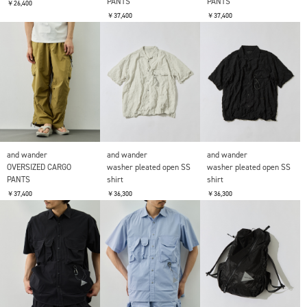
PANTS
PANTS
￥26,400
￥37,400
￥37,400
and wander
and wander
and wander
OVERSIZED CARGO
washer pleated open SS
washer pleated open SS
PANTS
shirt
shirt
￥37,400
￥36,300
￥36,300