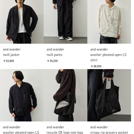
and wander
and wander
and wander
twill jacket
twill pants
washer pleated open LS
shirt
￥52,800
￥35,200
￥38,500
and wander
and wander
and wander
washer pleated open LS
recycle OX logo tote bag
crispy rip grocery pocket