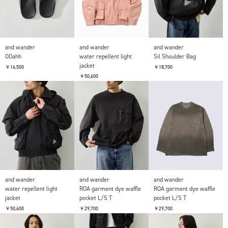
and wander
and wander
and wander
OOahh
water repellent light
Sil Shoulder Bag
jacket
￥16,500
￥18,700
￥50,600
and wander
and wander
and wander
water repellent light
ROA garment dye waffle
ROA garment dye waffle
jacket
pocket L/S T
pocket L/S T
￥50,600
￥29,700
￥29,700