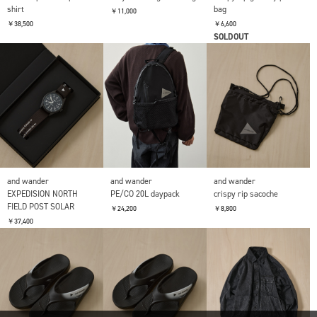
shirt
bag
￥11,000
￥38,500
￥6,600
SOLDOUT
and wander
and wander
and wander
EXPEDISION NORTH
PE/CO 20L daypack
crispy rip sacoche
FIELD POST SOLAR
￥24,200
￥8,800
￥37,400