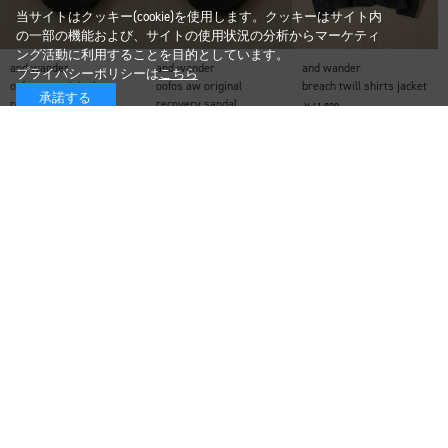
当サイトはクッキー(cookie)を使用します。クッキーはサイト内
の一部の機能および、サイトの使用状況の分析からマーケティ
ング活動に利用することを目的としています。
and wander
and wander
and wander
プライバシーポリシーは
こちら
oofos aw original
oofos aw original
breach twill shirts jacket
承諾する
recovery sandal
recovery sandal
￥41,800
￥16,500
￥16,500
and wander
and wander
and wander
breach twill wide pants
combi LS T
combi LS T
￥37,400
￥28,600
￥28,600