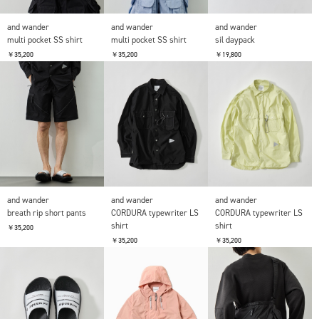
and wander
and wander
and wander
multi pocket SS shirt
multi pocket SS shirt
sil daypack
￥35,200
￥35,200
￥19,800
and wander
and wander
and wander
breath rip short pants
CORDURA typewriter LS
CORDURA typewriter LS
shirt
shirt
￥35,200
￥35,200
￥35,200