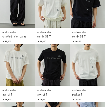
and wander
and wander
and wander
crinkled nylon pants
combi SS T
combi SS T
￥33,000
￥26,400
￥26,400
and wander
and wander
and wander
aw ref T
aw ref T
pocket T
￥16,500
￥16,500
￥17,600