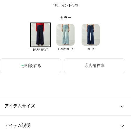
180ポイント付与
カラー
LIGHT BLUE
BLUE
DARK NAVY
相談する
店舗在庫
・透け感 無し ・裏地 無し ・伸縮性 有り
アイテムサイズ
アイテム説明