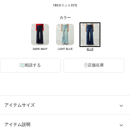
180ポイント付与
カラー
DARK NAVY
LIGHT BLUE
BLUE
相談する
店舗在庫
・透け感 無し ・裏地 無し ・伸縮性 有り
アイテムサイズ
アイテム説明