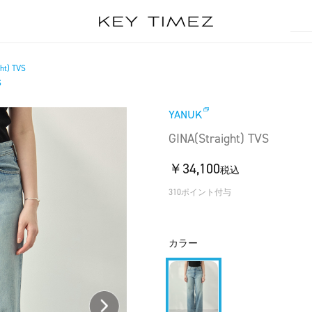
ht) TVS
S
YANUK
GINA(Straight) TVS
￥34,100
税込
310ポイント付与
カラー