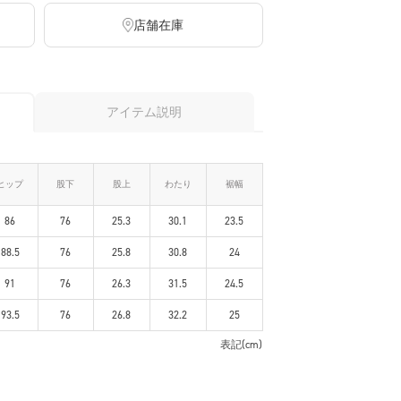
店舗在庫
アイテム説明
ヒップ
股下
股上
わたり
裾幅
86
76
25.3
30.1
23.5
88.5
76
25.8
30.8
24
91
76
26.3
31.5
24.5
93.5
76
26.8
32.2
25
表記(cm)