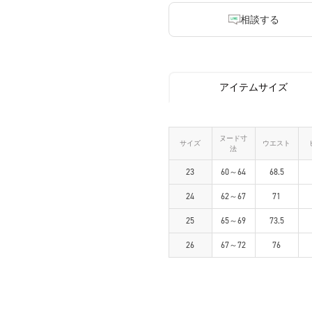
相談する
アイテムサイズ
ヌード寸
サイズ
ウエスト
法
23
60～64
68.5
24
62～67
71
25
65～69
73.5
26
67～72
76