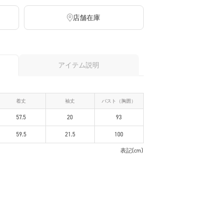
店舗在庫
アイテム説明
着丈
袖丈
バスト（胸囲）
57.5
20
93
59.5
21.5
100
表記(cm)