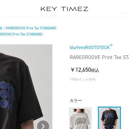
)
RAREGROOVE Print Tee STANDARD
/
GROOVE Print Tee STANDARD
blurhmsROOTSTOCK
RAREGROOVE Print Tee S
￥12,650
税込
115ポイント付与
カラー