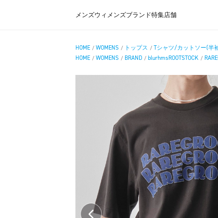
メンズ
ウィメンズ
ブランド
特集
店舗
HOME
WOMENS
トップス
Tシャツ/カットソー(半袖
/
/
/
HOME
WOMENS
BRAND
blurhmsROOTSTOCK
RARE
/
/
/
/