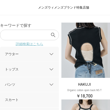
メンズ
ウィメンズ
ブランド
特集
店舗
キーワードで探す
詳細検索はこちら
アウター
トップス
HAKUJI
パンツ
Organic cotton open back NS T
￥18,700
スカート