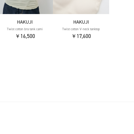
HAKUJI
HAKUJI
Twist cotton bra tank cami
Twist cotton V-neck tanktop
￥16,500
￥17,600