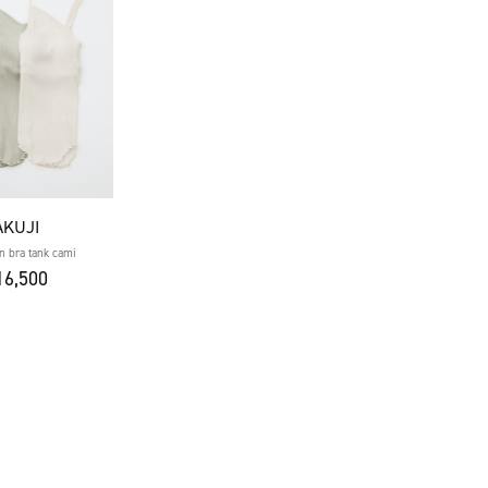
AKUJI
on bra tank cami
6,500