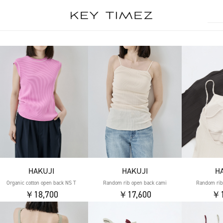
HAKUJI
HAKUJI
H
Organic cotton open back NS T
Random rib open back cami
Random rib
￥18,700
￥17,600
￥1