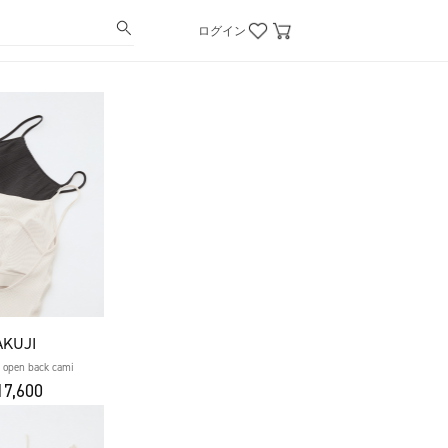
ログイン
AKUJI
 open back cami
7,600