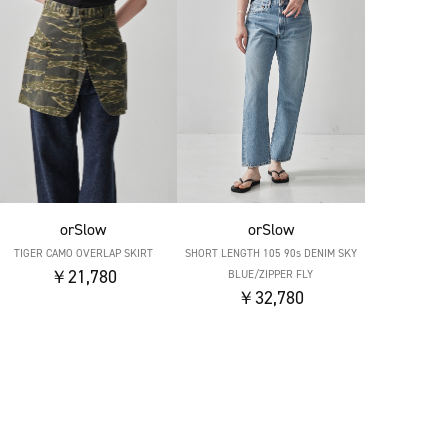
orSlow
orSlow
TIGER CAMO OVERLAP SKIRT
SHORT LENGTH 105 90s DENIM SKY
￥21,780
BLUE/ZIPPER FLY
￥32,780