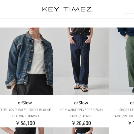
orSlow
orSlow
o
TYPE1 40s PLEATED FRONT BLOUSE
HIGH WAIST SELVEDGE DENIM
SHORT LE
USED WASH/UNISEX
PANTS/JASMIN
PANTS/REGULA
￥56,100
￥28,600
￥1