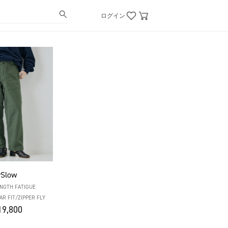
ログイン
rSlow
NGTH FATIGUE
R FIT/ZIPPER FLY
9,800