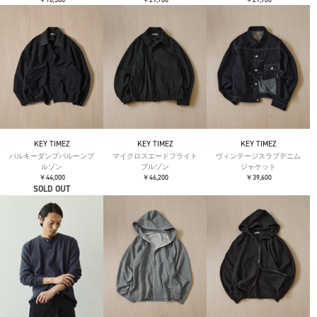
KEY TIMEZ
KEY TIMEZ
KEY TIMEZ
バルキーダンプバルーンブ
マイクロスエードフライト
ヴィンテージスラブデニム
ルゾン
ブルゾン
ジャケット
￥44,000
￥46,200
￥39,600
SOLD OUT