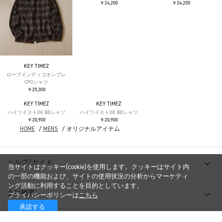
￥24,200
￥24,200
KEY TIMEZ
ロープインディゴオンブレ
CPOシャツ
￥25,300
KEY TIMEZ
KEY TIMEZ
ハイツイストOX BDシャツ
ハイツイストOX BDシャツ
￥20,900
￥20,900
HOME
/
MENS
/
オリジナルアイテム
ヘルプ/ガイド
当サイトはクッキー(cookie)を使用します。クッキーはサイト内
の一部の機能および、サイトの使用状況の分析からマーケティ
ング活動に利用することを目的としています。
会社概要
プライバシーポリシーは
こちら
承諾する