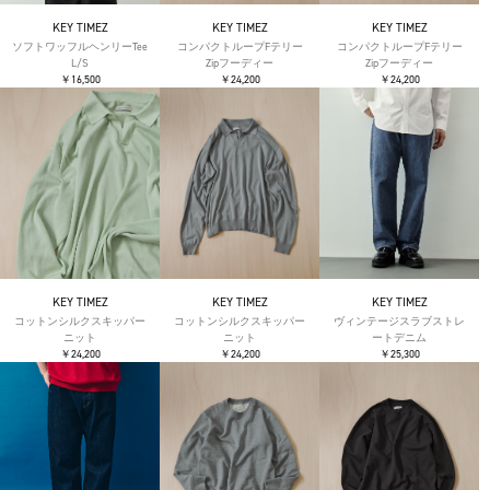
KEY TIMEZ
KEY TIMEZ
KEY TIMEZ
ソフトワッフルヘンリーTee
コンパクトループFテリー
コンパクトループFテリー
L/S
Zipフーディー
Zipフーディー
￥16,500
￥24,200
￥24,200
KEY TIMEZ
KEY TIMEZ
KEY TIMEZ
コットンシルクスキッパー
コットンシルクスキッパー
ヴィンテージスラブストレ
ニット
ニット
ートデニム
￥24,200
￥24,200
￥25,300