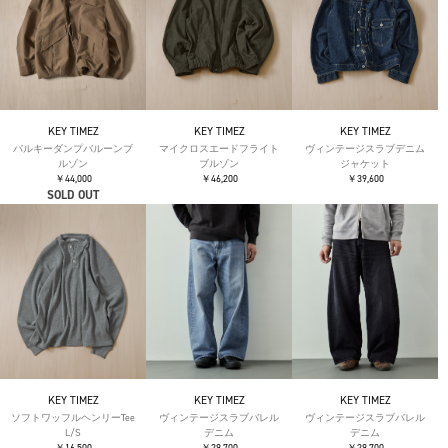
KEY TIMEZ
KEY TIMEZ
KEY TIMEZ
バルキーダンプバルーンブ
マイクロスエードフライト
ヴィンテージスラブデニム
ルゾン
ブルゾン
ジャケット
￥44,000
￥46,200
￥39,600
SOLD OUT
KEY TIMEZ
KEY TIMEZ
KEY TIMEZ
ソフトワッフルヘンリーTee
ヴィンテージスラブバレル
ヴィンテージスラブバレル
L/S
デニム
デニム
￥16,500
￥29,700
￥29,700