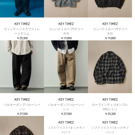
KEY TIMEZ
KEY TIMEZ
KEY TIMEZ
ヴィンテージスラブストレ
コンパクトループFテリー
コンパクトループFテリー
ートデニム
P/O
P/O
￥25,300
￥19,800
￥19,800
KEY TIMEZ
KEY TIMEZ
KEY TIMEZ
バルキーダンプバルーンパ
バルキーダンプバルーンパ
ロープインディゴオンブレ
ンツ
ンツ
CPOシャツ
￥27,500
￥27,500
￥25,300
KEY TIMEZ
KEY TIMEZ
ソフトツイスト1タックチノ
ソフトツイスト1タックチノ
パンツ
パンツ