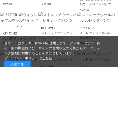
セルビッチストレート
セルビッチストレート
セルビッチストレート
デニム
デニム
デニム
￥19,800
￥19,800
￥19,800
KEY TIMEZ
KEY TIMEZ
ナチュラルスラブバレ
ナチュラルスラブバレ
KEY TIMEZ
ルレッグデニム
ルレッグデニム
SUPER140ウォッシャブ
当サイトはクッキー(cookie)を使用します。クッキーはサイト内
ルウールワイドパンツ
￥27,500
￥27,500
の一部の機能および、サイトの使用状況の分析からマーケティ
￥29,700
ング活動に利用することを目的としています。
プライバシーポリシーは
こちら
承諾する
KEY TIMEZ
KEY TIMEZ
ストレッチウールバレ
ストレッチウールバレ
KEY TIMEZ
ルレッグパンツ
ルレッグパンツ
SUPER140ウォッシャブ
ルウールワイドパンツ
￥24,200
￥24,200
￥29,700
KEY TIMEZ
KEY TIMEZ
KEY TIMEZ
ミックスウールツイー
ミックスウールツイー
カシミアブレンドニッ
ドダブルジャケット
ドダブルジャケット
トカーディガン