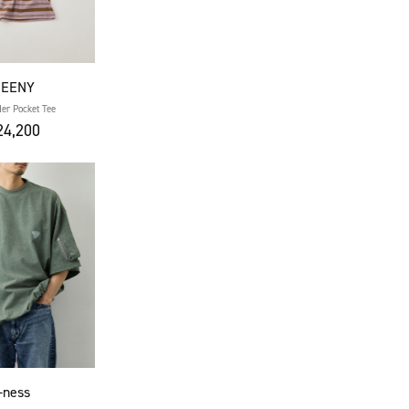
HEENY
der Pocket Tee
4,200
s-ness