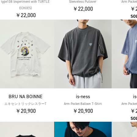
type108 (experiment with TURTLE
Sleeveless Pullover
Arm Pocket
￥22,000
￥2
ECHOES)
￥22,000
SO
BRU NA BOINNE
is-ness
i
エキセントリックレスラーT
Arm Pocket Balloon T-Shirt
Arm Pocket
￥20,900
￥20,900
￥2
SO