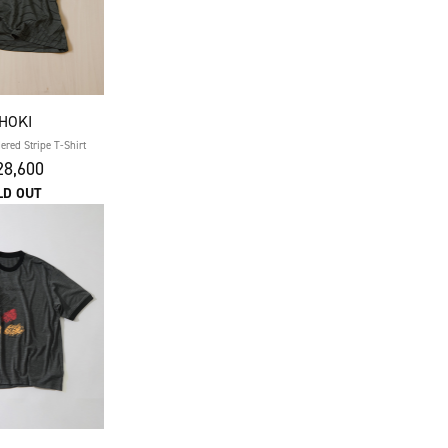
HOKI
red Stripe T-Shirt
8,600
LD OUT