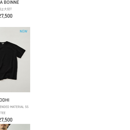
A BOINNE
間は大切T
7,500
ODHI
LENDED MATERIAL SS
TEE
7,500