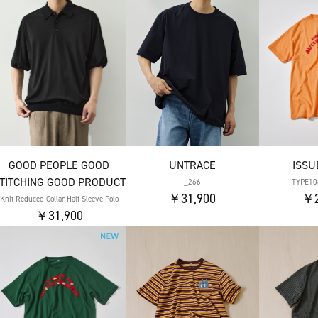
GOOD PEOPLE GOOD
UNTRACE
ISSU
TITCHING GOOD PRODUCT
_266
TYPE10
￥31,900
￥2
Knit Reduced Collar Half Sleeve Polo
￥31,900