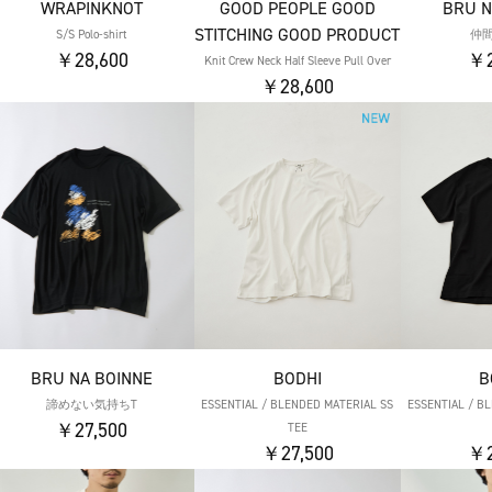
WRAPINKNOT
GOOD PEOPLE GOOD
BRU N
STITCHING GOOD PRODUCT
S/S Polo-shirt
仲
￥28,600
￥2
Knit Crew Neck Half Sleeve Pull Over
￥28,600
BRU NA BOINNE
BODHI
B
諦めない気持ちT
ESSENTIAL / BLENDED MATERIAL SS
ESSENTIAL / B
￥27,500
TEE
￥27,500
￥2