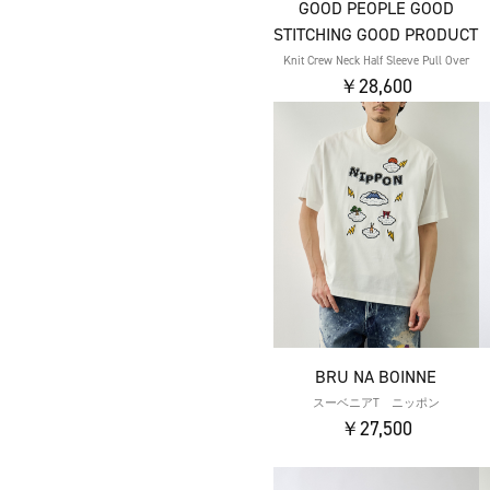
GOOD PEOPLE GOOD
STITCHING GOOD PRODUCT
Knit Crew Neck Half Sleeve Pull Over
￥28,600
BRU NA BOINNE
スーベニアT ニッポン
￥27,500