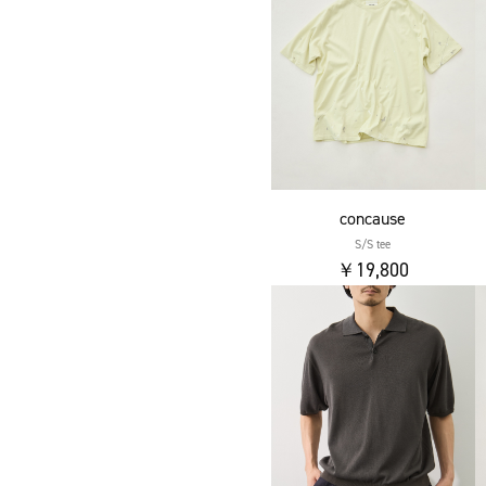
concause
S/S tee
￥19,800