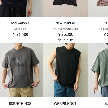
and wander
New Manual
P
combi SS T
VINTAGE WASHED TEE
Pile Bor
￥26,400
￥25,300
￥2
SOLD OUT
ISSUETHINGS
WRAPINKNOT
i