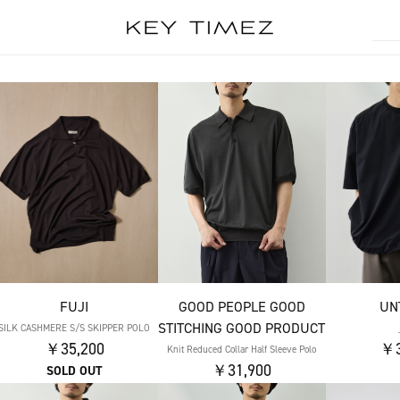
FUJI
GOOD PEOPLE GOOD
UN
STITCHING GOOD PRODUCT
SILK CASHMERE S/S SKIPPER POLO
￥35,200
￥3
Knit Reduced Collar Half Sleeve Polo
￥31,900
SOLD OUT