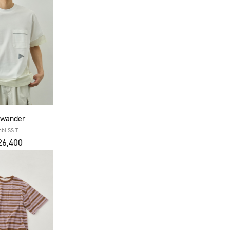
 wander
bi SS T
6,400