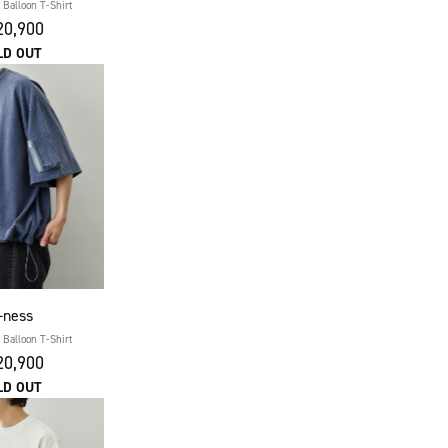
 Balloon T-Shirt
0,900
LD OUT
s-ness
 Balloon T-Shirt
0,900
LD OUT