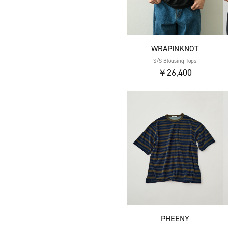
WRAPINKNOT
S/S Blousing Tops
￥26,400
PHEENY