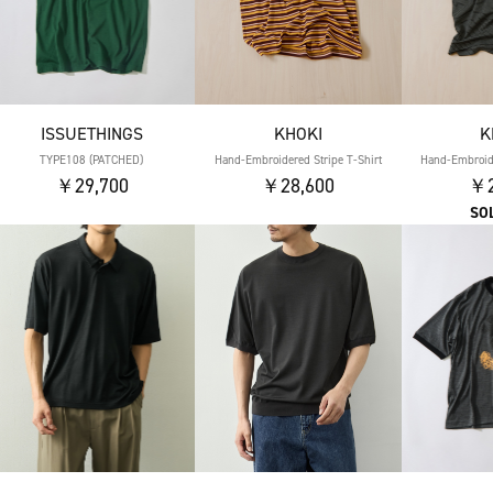
ISSUETHINGS
KHOKI
K
TYPE108 (PATCHED)
Hand-Embroidered Stripe T-Shirt
Hand-Embroide
￥29,700
￥28,600
￥2
SO